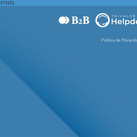
373151
Política de Privacid