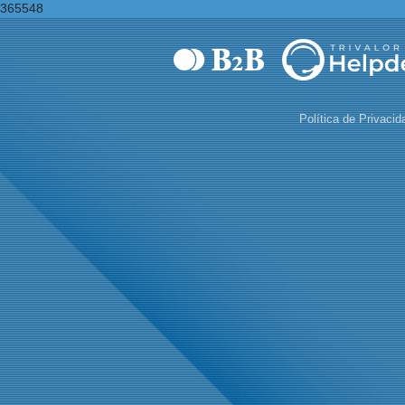
365548
Política de Privacid