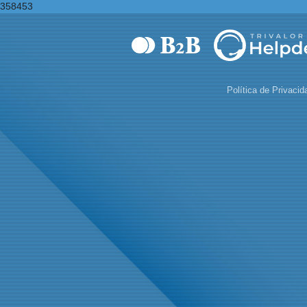
358453
Política de Privacid